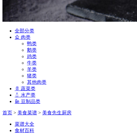
全部分类
肉类
鸭类
鹅类
鸡类
牛类
羊类
猪类
其他肉类
蔬菜类
水产类
豆制品类
首页
>
美食菜谱
>
美食先生厨房
菜谱大全
食材百科