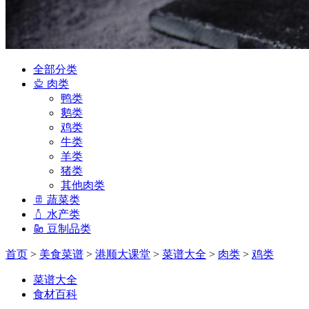
全部分类
肉类
鸭类
鹅类
鸡类
牛类
羊类
猪类
其他肉类
蔬菜类
水产类
豆制品类
首页
>
美食菜谱
>
港顺大课堂
>
菜谱大全
>
肉类
>
鸡类
菜谱大全
食材百科