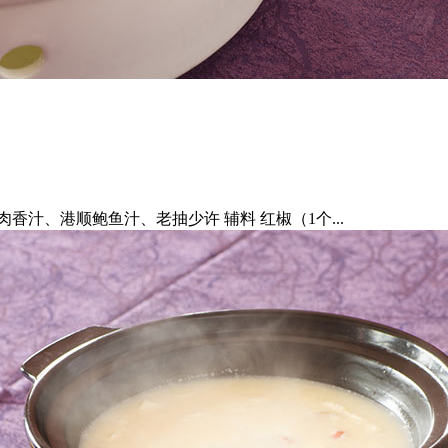
顺肉香汁、港顺鲍鱼汁、老抽少许 辅料 红椒（1个...