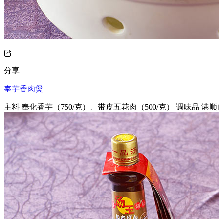
分享
奉芋香肉煲
主料 奉化香芋（750/克）、带皮五花肉（500/克） 调味品 港